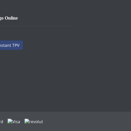
go Online
nstant TPV