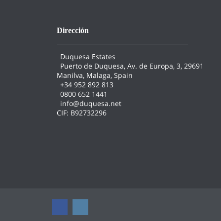
Dirección
Duquesa Estates
Puerto de Duquesa, Av. de Europa, 3, 29691
Manilva, Malaga, Spain
+34 952 892 813
0800 652 1441
info@duquesa.net
CIF: B92732296