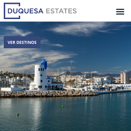
M
e
n
u
VER DESTINOS