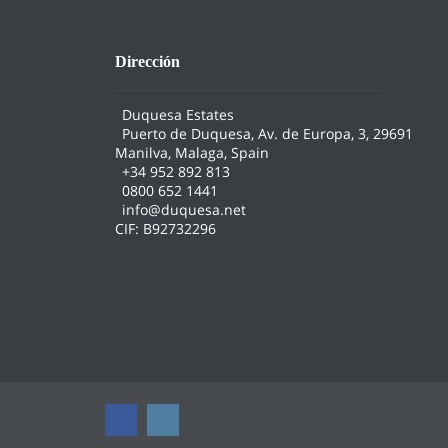
Dirección
Duquesa Estates
Puerto de Duquesa, Av. de Europa, 3, 29691
Manilva, Malaga, Spain
+34 952 892 813
0800 652 1441
info@duquesa.net
CIF: B92732296