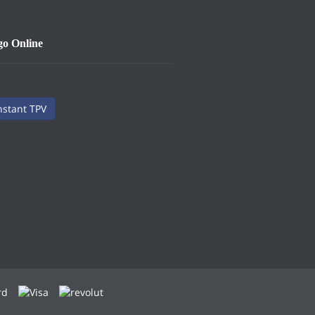
go Online
nstant TPV